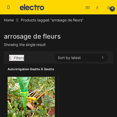
Skip to navigation
Skip to content
0
Home
Products tagged “arrosage de fleurs”
arrosage de fleurs
Showing the single result
Filters
Auto Irrigation Goutte À Goutte