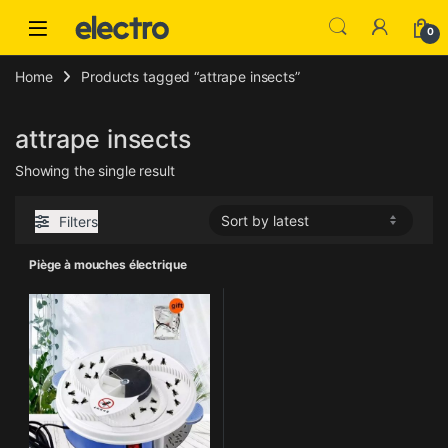
Skip to navigation
Skip to content
0
Home
Products tagged “attrape insects”
attrape insects
Showing the single result
Filters
Piège à mouches électrique