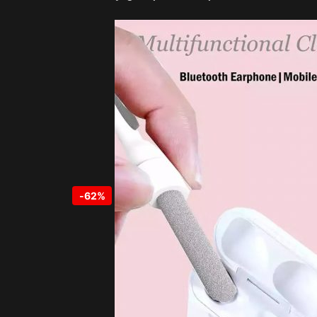
-
62%