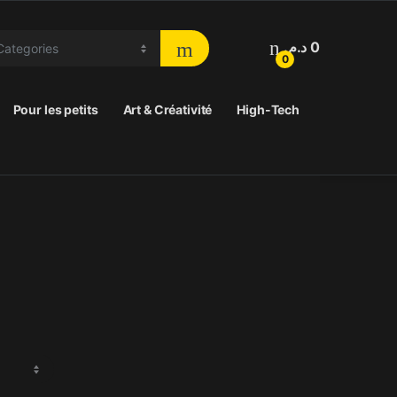
د.م.
0
0
Pour les petits
Art & Créativité
High-Tech