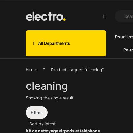
Skip to navigation
Skip to content
Search fo
Pour l’in
All Departments
Pour
Home
Products tagged “cleaning”
cleaning
Showing the single result
Filters
Kit de nettoyage airpods et téléphone