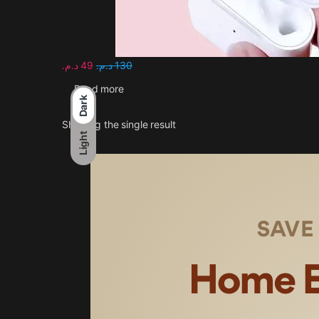
د.م.
49
د.م.
130
Read more
Dark
Showing the single result
Light