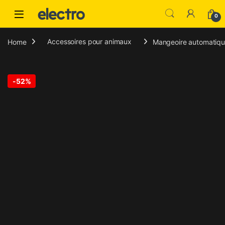
Skip to navigation
Skip to content
0
Home
Accessoires pour animaux
Mangeoire automatiqu
-
52%