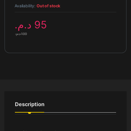
Availability:
Out of stock
د.م.
95
د.م.
199
Description