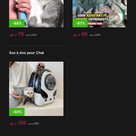
-
68%
-
67%
د.م.
79
د.م.
99
د.م.
250
د.م.
299
Sac à dos pour Chat
-
50%
د.م.
199
د.م.
399