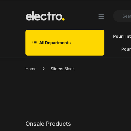
Skip to navigation
Skip to content
Search fo
Pour l’in
All Departments
Pour
Home
Sliders Block
Onsale Products