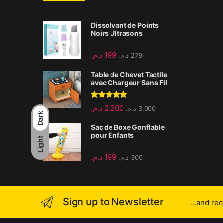
Dissolvant de Points
Noirs Ultrasons
د.م.
199
د.م.
279
Table de Chevet Tactile
avec Chargeur Sans Fil
Rated
5.00
د.م.
2.200
د.م.
3.000
out of 5
Dark
Sac de Boxe Gonflable
pour Enfants
Light
د.م.
199
د.م.
300
Sign up to Newsletter
...and re