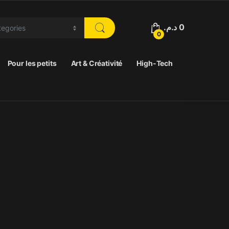
د.م.
0
0
Pour les petits
Art & Créativité
High-Tech