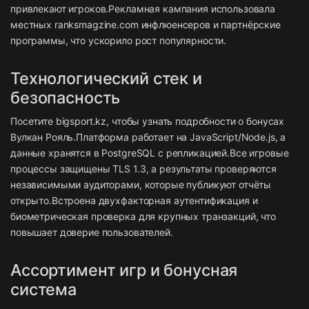
привлекают игроков.Рекламная кампания использовала
местных
ranksmagzine.com
инфлюенсеров и партнёрские
программы, что ускорило рост популярности.
Технологический стек и
безопасность
Посетите
bigsport.kz
, чтобы узнать подробности о бонусах
Вулкан Рояль.Платформа работает на JavaScript/Node.js, а
данные хранятся в PostgreSQL с репликацией.Все игровые
процессы защищены TLS 1.3, а результаты проверяются
независимыми аудиторами, которые публикуют отчёты
открыто.Встроена двухфакторная аутентификация и
биометрическая проверка для крупных транзакций, что
повышает доверие пользователей.
Ассортимент игр и бонусная
система