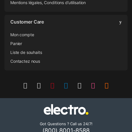
Mentions légales, Conditions d’utilisation
Customer Care
Mon compte
Panier
Liste de souhaits
Contactez nous
Got Questions ? Call us 24/7!
(800) 8001-8588