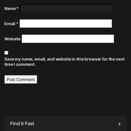
Name
*
Email
*
Website
Save my name, email, and website in this browser for the next
time I comment.
Find it Fast