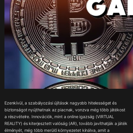
Ezenkívül, a szabályozási újítások nagyobb hitelességet és
biztonságot nyújthatnak az piacnak, vonzva még több játékost
a részvételre. Innovációk, mint a online igazság (VIRTUAL
REALITY) és kiterjesztett valóság (AR), tovább javíthatják a játék
élményét, még több merülő környezetet kínálva, amit a