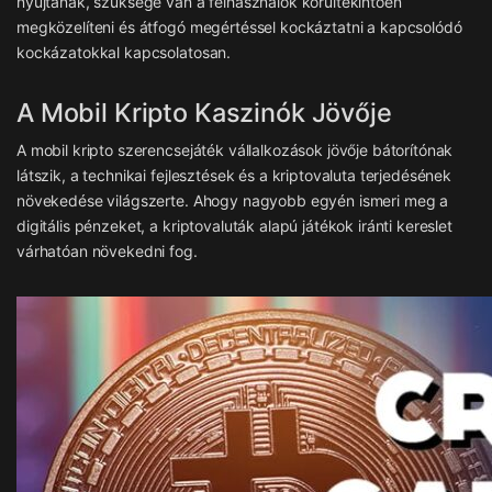
nyújtanak, szüksége van a felhasználók körültekintően
megközelíteni és átfogó megértéssel kockáztatni a kapcsolódó
kockázatokkal kapcsolatosan.
A Mobil Kripto Kaszinók Jövője
A mobil kripto szerencsejáték vállalkozások jövője bátorítónak
látszik, a technikai fejlesztések és a kriptovaluta terjedésének
növekedése világszerte. Ahogy nagyobb egyén ismeri meg a
digitális pénzeket, a kriptovaluták alapú játékok iránti kereslet
várhatóan növekedni fog.