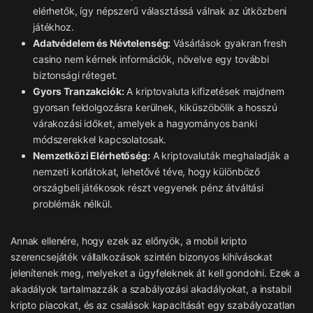
elérhetők, így népszerű választássá válnak az útközbeni
játékhoz.
Adatvédelem és Névtelenség:
Vásárlások gyakran
fresh
casino
nem kérnek információk, növelve egy további
biztonsági réteget.
Gyors Tranzakciók:
A kriptovaluta kifizetések majdnem
gyorsan feldolgozásra kerülnek, kiküszöbölik a hosszú
várakozási időket, amelyek a hagyományos banki
módszerekkel kapcsolatosak.
Nemzetközi Elérhetőség:
A kriptovaluták meghaladják a
nemzeti korlátokat, lehetővé téve, hogy különböző
országbeli játékosok részt vegyenek pénz átváltási
problémák nélkül.
Annak ellenére, hogy ezek az előnyök, a mobil kripto
szerencsejáték vállalkozások szintén bizonyos kihívásokat
jelenítenek meg, melyeket a ügyfeleknek át kell gondolni. Ezek a
akadályok tartalmazzák a szabályozási akadályokat, a instabil
kripto piacokat, és az csalások kapacitását egy szabályozatlan