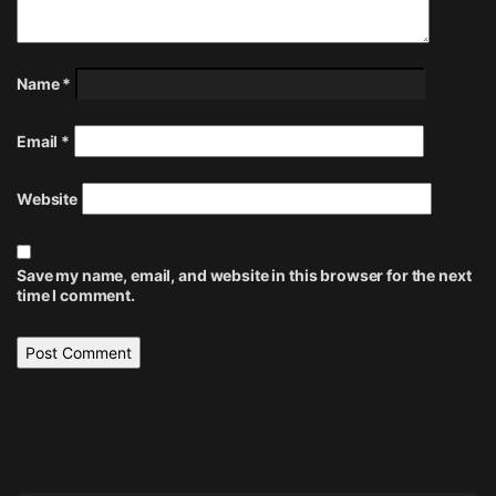
Name
*
Email
*
Website
Save my name, email, and website in this browser for the next
time I comment.