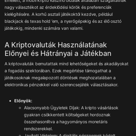
Emellett, a mobil kripto kaszinó oldalak általában szolgáltatnak
nagy választékot az érdeklődési körök és preferenciák
kielégítésére. A korhű asztali játékoktól kezdve, például
blackjack és texas hold ’em, a nyerőgépekig és az élő osztó
játékokig, mindenki számára van valami.
A Kriptovaluták Használatának
Előnyei és Hátrányai a Játékban
A kriptovaluták bemutattak mind lehetőségeket és akadályokat
a fogadás szektorában. Ezek megértése támogathat a
játékosoknak megalapozott döntések meghozatalában a
elektronikus pénzekkel való szerencsejáték választásakor.
Előnyök:
Alacsonyabb Ügyletek Díjak: A kripto vásárlások
gyakran csökkentett költségeket hordoznak
összehasonlítva a hagyományos monetáris
rendszerekkel.
Javított Védelem: A digitális pénznemek kódolt