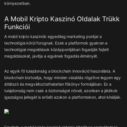
környezetben.
A Mobil Kripto Kaszinó Oldalak Trükk
Funkciói
A mobil kripto kaszinók egyedileg marketing pontjai a
technológia körül forognak. Ezek a platformok gyakran a
technológiai megoldások középpontjában fogadják fejlett
megoldásokat, javítja a egyének fogadás élményét.
Az egyik fő tulajdonság a blockchain innováció használata. A
blockchain biztosítja, hogy minden vásárlás rögzítve legyen egy
átlátszó és megváltoztathatatlan főkönyv formájában. Ez a
tulajdonság nem csak a biztonságot növeli, azonban a játékok
igazságos jellegét is erősíti azokon a platformokon, ahol kínálják.