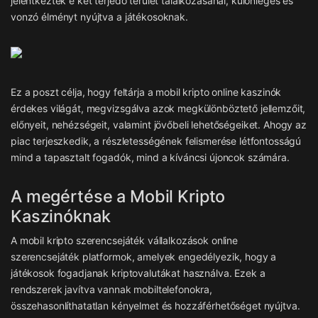
jelentkeztek
e két terjedő terület találkozásánál, különleges és
vonzó élményt nyújtva a játékosoknak.
Ez a poszt célja, hogy feltárja a mobil kripto online kaszinók
érdekes világát, megvizsgálva azok megkülönböztető jellemzőit,
előnyeit, nehézségeit, valamint jövőbeli lehetőségeiket. Ahogy az
piac terjeszkedik, a részletességének felismerése létfontosságú
mind a tapasztalt fogadók, mind a kíváncsi újoncok számára.
A megértése a Mobil Kripto
Kaszinóknak
A mobil kripto szerencsejáték vállalkozások online
szerencsejáték platformok, amelyek engedélyezik, hogy a
játékosok fogadjanak kriptovalutákat használva. Ezek a
rendszerek javítva vannak mobiltelefonokra,
összehasonlíthatatlan kényelmet és hozzáférhetőséget nyújtva.