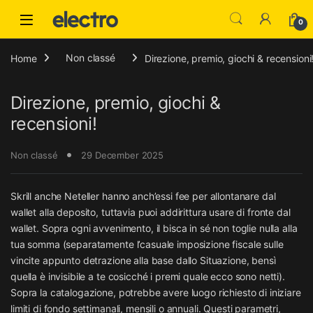
Skip to navigation
Skip to content
0
Home
Non classé
Direzione, premio, giochi & recensioni
Direzione, premio, giochi &
recensioni!
Non classé
29 December 2025
Skrill anche Neteller hanno anch’essi fee per allontanare dal
wallet alla deposito, tuttavia puoi addirittura usare di fronte dal
wallet.
Sopra ogni avvenimento, il bisca in sé non toglie nulla alla
tua somma (separatamente l’casuale imposizione fiscale sulle
vincite appunto detrazione alla base dallo Situazione, bensì
quella è invisibile a te cosicché i premi quale ecco sono netti).
Sopra la catalogazione, potrebbe avere luogo richiesto di iniziare
limiti di fondo settimanali, mensili o annuali. Questi parametri,