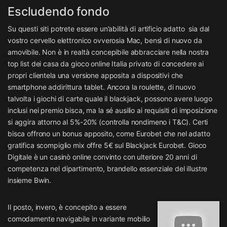
Escludendo fondo
Su questi siti potrete essere un’abilità di artificio adatto sia dal
vostro cervello elettronico ovverosia Mac, bensì di nuovo da
amovibile. Non è in realtà concepibile abbracciare nella nostra
top list dei casa da gioco online Italia privato di concedere ai
propri clientela una versione apposita a dispositivi che
smartphone addirittura tablet. Ancora la roulette, di nuovo
talvolta i giochi di carte quale il blackjack, possono avere luogo
inclusi nei premio bisca, ma la sé ausilio ai requisiti di imposizione
si aggira attorno al 5%-20% (controlla nondimeno i T&C). Certi
bisca offrono un bonus apposito, come Eurobet che nel adatto
gratifica scompiglio mix offre 5€ sul Blackjack Eurobet. Gioco
Digitale è un casinò online convinto con ulteriore 20 anni di
competenza nel dipartimento, brandello essenziale del illustre
insieme Bwin.
Il posto, invero, è concepito a essere
comodamente navigabile in variante mobilio