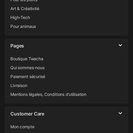
Art & Créativité
High-Tech
Pour animaux
Pages
Boutique Twacha
Qui sommes-nous
Paiement sécurisé
Livraison
Mentions légales, Conditions d’utilisation
Customer Care
Mon compte