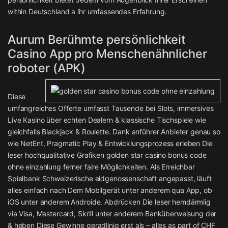
within Deutschland a ihr umfassendes Erfahrung.
Aurum Berühmte persönlichkeit
Casino App pro Menschenähnlicher
roboter (APK)
Diese
umfangreiches Offerte umfasst Tausende bei Slots, immersives
Live Kasino über echten Dealern & klassische Tischspiele wie
gleichfalls Blackjack & Roulette. Dank anführer Anbieter genau so
wie NetEnt, Pragmatic Play & Entwicklungsprozess erleben Die
leser hochqualitative Grafiken
golden star casino bonus code
ohne einzahlung
ferner faire Möglichkeiten. Als Erreichbar
Spielbank Schweizerische eidgenossenschaft angepasst, läuft
alles einfach nach Dem Mobilgerät unter anderem qua App, ob
iOS unter anderem Androide. Abdrücken Die leser hemdärmlig
via Visa, Mastercard, Skrill unter anderem Banküberweisung der
& heben Diese Gewinne geradlinig erst als – alles as part of CHF