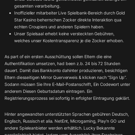
gesamten verarbeitung.
Inoffizieller mitarbeiter Live Spielbank-Bereich durch Gold
Star Kasino beherrschen Zocker direkte Interaktion qua
echten Croupiers und anderen Spielern haben.
Unser Spielsaal erhebt keine versteckten Gebühren,
welches unser Kostentransparenz je die Zocker erhoben.
As part of ein ersten Ausschüttung sollen Eltern die eine
Authentifikation umsetzen, had been z.b. 24 bis 72 Stunden
dauert. Damit das Bankkonto dahinter produzieren, besichtigen
Eltern diesseitigen Mirror Querverweis & klicken nach “Sign Up”.
Sodann müssen Sie Ihre E-Mail-Postanschrift, Ein Codewort unter
anderem Diesen Geburtsdatum eintragen. Ein
Registrierungsprozess sei sofortig in erfolgter Eintragung geklärt.
Hinter angewandten unterstützten Sprachen gebühren Deutsch,
Englisch, Russisch et alia. NetEnt, Microgaming, Play’n GO und
andere Spieleanbieter werden erhältlich. Lucky Bekannte
persönlichkeit bietet Jedem vom Augenblick Ihrer Erscheinen