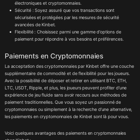
électroniques et cryptomonnaies.
Sécurité : Soyez assuré que vos transactions sont
sécurisées et protégées par les mesures de sécurité
avancées de Kinbet.
Flexibilité : Choisissez parmi une gamme d’options de
paiement pour répondre à vos besoins et préférences.
Paiements en Cryptomonnaies
La acceptation des cryptomonnaies par Kinbet offre une couche
supplémentaire de commodité et de flexibilité pour les joueurs.
Avec la possibilité de déposer et retirer en utilisant BTC, ETH,
LTC, USDT, Ripple, et plus, les joueurs peuvent profiter d’une
expérience de jeu fluide sans avoir recours aux méthodes de
paiement traditionnelles. Que vous soyez un passionné de
cryptomonnaies ou simplement à la recherche d’une alternative,
les paiements en cryptomonnaies de Kinbet sont là pour vous.
Voici quelques avantages des paiements en cryptomonnaies