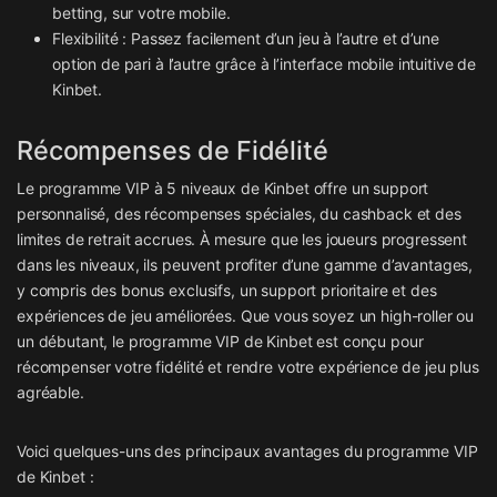
betting, sur votre mobile.
Flexibilité : Passez facilement d’un jeu à l’autre et d’une
option de pari à l’autre grâce à l’interface mobile intuitive de
Kinbet.
Récompenses de Fidélité
Le programme VIP à 5 niveaux de Kinbet offre un support
personnalisé, des récompenses spéciales, du cashback et des
limites de retrait accrues. À mesure que les joueurs progressent
dans les niveaux, ils peuvent profiter d’une gamme d’avantages,
y compris des bonus exclusifs, un support prioritaire et des
expériences de jeu améliorées. Que vous soyez un high-roller ou
un débutant, le programme VIP de Kinbet est conçu pour
récompenser votre fidélité et rendre votre expérience de jeu plus
agréable.
Voici quelques-uns des principaux avantages du programme VIP
de Kinbet :