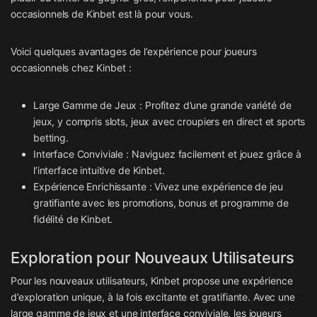
occasionnels de Kinbet est là pour vous.
Voici quelques avantages de l’expérience pour joueurs
occasionnels chez Kinbet :
Large Gamme de Jeux : Profitez d’une grande variété de
jeux, y compris slots, jeux avec croupiers en direct et sports
betting.
Interface Conviviale : Naviguez facilement et jouez grâce à
l’interface intuitive de Kinbet.
Expérience Enrichissante : Vivez une expérience de jeu
gratifiante avec les promotions, bonus et programme de
fidélité de Kinbet.
Exploration pour Nouveaux Utilisateurs
Pour les nouveaux utilisateurs, Kinbet propose une expérience
d’exploration unique, à la fois excitante et gratifiante. Avec une
large gamme de jeux et une interface conviviale, les joueurs