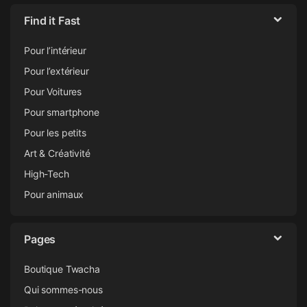
Find it Fast
Pour l’intérieur
Pour l’extérieur
Pour Voitures
Pour smartphone
Pour les petits
Art & Créativité
High-Tech
Pour animaux
Pages
Boutique Twacha
Qui sommes-nous