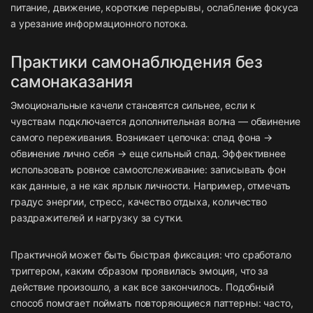
питание, движение, короткие перерывы, ослабление фокуса
а урезание информационного потока.
Практики самонаблюдения без
самонаказания
Эмоциональные качели становятся сильнее, если к
чувствам подключается дополнительная волна — обвинение
самого переживания. Возникает цепочка: спад фона →
обвинение лично себя → еще сильный спад. Эффективнее
использовать ровное самоотслеживание: записывать фон
как данные, а не как ярлык личности. Например, отмечать
градус энергии, стресс, качество отдыха, количество
раздражителей и нагрузку за сутки.
Практичной может быть быстрая фиксация: что сработало
триггером, каким образом проявилась эмоция, что за
действие произошло, а как все закончилось. Подобный
способ помогает поймать повторяющиеся паттерны: часто,