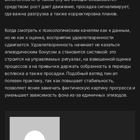
средством: рост дает движение, просадка сигнализирует,
где важна разгрузка а также корректировка планов.
Когда смотреть к психологическим качелям как к данным,
но не как к оценке, восприятие удовлетворенности
сдвигается. Удовлетворенность начинает не казаться
эпизодическим бонусом а становится системой: это
строится на управляемых ритуалах, на взвешенной оценке
процессов а на привычке держать собранность в периоды
всплеска а также просадки. Подобный взгляд пин ап
полезен практику, так как повышает стабильность,
позволяет яснее замечать фактическую картину прогресса и
уменьшает зависимость фона из-за единичных эпизодов.