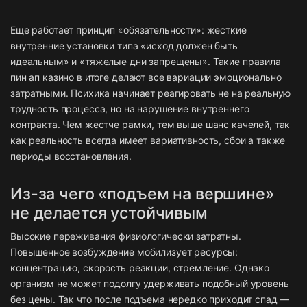
Еще работает принцип «обязательности»: жесткие
внутренние установки типа «исход должен быть
идеальным» и «тяжелые дни запрещены». Такие правила
пин ап казино в итоге делают все вариации эмоционально
затратными. Психика начинает реагировать не на реальную
трудность процесса, но на нарушение внутреннего
контракта. Чем жестче рамки, тем выше шанс качелей, так
как реальность всегда имеет вариативность, сбои а также
периоды восстановления.
Из-за чего «подъем на вершине»
не делается устойчивым
Высокие переживания физиологически затратны.
Повышенное возбуждение мобилизует ресурсы:
концентрацию, скорость реакции, стремление. Однако
организм не может подолгу удерживать подобный уровень
без цены. Так что после подъема нередко приходит спад —