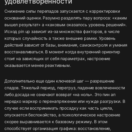
удовлетворенности
Снижение силы перепадов запускается с корректировки
оснований оценки. Разумно разделять пару вопроса: «каким
вышел результат» а «каковым оказалось уровень решений».
Исход pin up зависит из-за множества факторов, в числе
которых случайность а также внешние рамки. Уровень
действий зависит от базы, внимания, самоконтроля и умения
восстанавливаться. В момент когда внутренний ориентир
стоит на зависящих от себя параметрах, настроение
оказывается менее реактивным.
Дополнительно еще один ключевой шаг — разрешение
спадов. Тяжелый период, перегруз, падение вовлеченности
либо досада не означают возврат «на ноль». Это пин ап
нередко маркер о перенапряжении или нужде разгрузки. В
случае если воспринимать просадку как часть цикла,
опускается беспокойство, а психологическое настроение
скорее выравнивается к базовому режиму. В этом
способствует организация графика: восстановление,