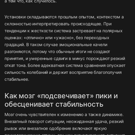
а тем что, как случилось.
Установки складываются прошлым опытом, контекстом а
склонностью интерпретировать происходящее. При
тенденции к жесткости система застревает на полярных
оценках: «отлично» или «ужасно», без переходных
градаций. В таком случае эмоциональные качели
разгоняются, потому что обычные итоги не создают
принятия, и умеренные сдвиги в минус порождают резкий
откат тона. Более адекватная система сравнения опускает
сильность колебаний и держит восприятие благополучия
стабильнее.
Как мозг «подсвечивает» пики и
обесценивает стабильность
Мозг очень чувствителен к изменению а также динамике.
Внезапный поворот ситуации, неожиданная удача, резкий
рывок или внезапное одобрение включают яркую