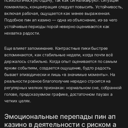
психологическую отдачу, так как сигнализируют: ситуация
поменялась, концентрация следует повысить. Устойчивость,
включая рабочая, ощущается как менее выраженная.
Подобное пин ап казино — одна из объяснение, из-за чего
устойчивые периоды порой неверно оцениваются как
нехватка радости.
Еще влияет запоминание. Контрастные пики быстрее
вспоминаются, как стабильные недели, когда почти всё
держалось стабильно. Когда опыт оценивается по самым
ярким событиям, создается ощущение, будто радость
бывает эпизодически и лишь «в значимые моменты». На
реальности ровное благополучие нередко строится на
регулярных мелких признаках: нормальном сне, собранной
голове, предсказуемом графике, достаточном паузах а
четких целях.
Эмоциональные перепады пин ап
казино в деятельности с риском а