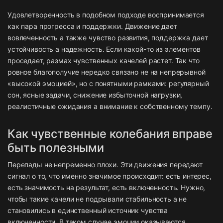
Удовлетворенность в подобном подходе воспринимается
как пара прогресса и поддержки. Движение дает
вовлеченность а также чувство развития, поддержка дает
устойчивость а надежность. Если какой-то из элементов
проседает, размах чувственных качелей растет. Так что
ровное благополучие нередко связано не на непрерывной
«высокой эмоцией», но с понятными рамками: регулярный
сон, ясные задачи, снижение избыточной нагрузки,
реалистичные ожидания а внимание к собственному темпу.
Как чувственные колебания вправе
быть полезными
Перепады не непременно плохи. Эти движения передают
сигнал о то, что именно значимое происходит: есть интерес,
есть значимость на результат, есть включенность. Нужно,
чтобы такие качели не подрывали стабильность а не
становились в единственный источник чувства
включенности. В таком случае эмоции оказываются