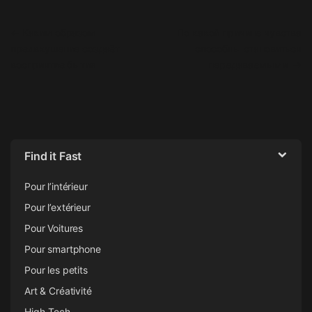
Post navigation
←
Каким образом
По какой причине чувства
предвкушение создаёт
способны становиться
восприятие бытия
передаваемыми
→
Find it Fast
Pour l’intérieur
Pour l’extérieur
Pour Voitures
Pour smartphone
Pour les petits
Art & Créativité
High-Tech