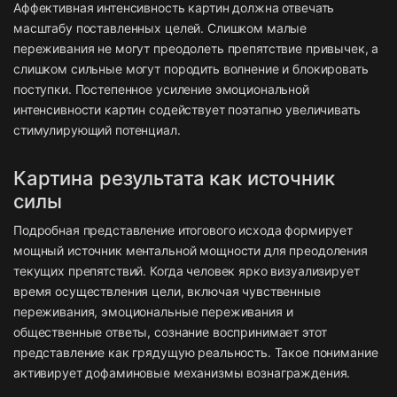
Аффективная интенсивность картин должна отвечать
масштабу поставленных целей. Слишком малые
переживания не могут преодолеть препятствие привычек, а
слишком сильные могут породить волнение и блокировать
поступки. Постепенное усиление эмоциональной
интенсивности картин содействует поэтапно увеличивать
стимулирующий потенциал.
Картина результата как источник
силы
Подробная представление итогового исхода формирует
мощный источник ментальной мощности для преодоления
текущих препятствий. Когда человек ярко визуализирует
время осуществления цели, включая чувственные
переживания, эмоциональные переживания и
общественные ответы, сознание воспринимает этот
представление как грядущую реальность. Такое понимание
активирует дофаминовые механизмы вознаграждения.