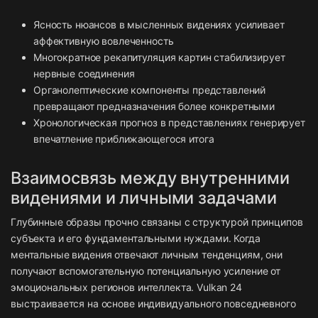
Ясность нюансов в мысленных видениях усиливает
аффективную вовлеченность
Многократное рекапитуляция картин стабилизирует
нервные соединения
Органолептические компоненты представлений
превращают предназначения более конкретными
Хронологическая прогноз в представлениях генерирует
впечатление приближающегося итога
Взаимосвязь между внутренними
видениями и личными задачами
Глубинные образы прочно связаны с структурой принципов
субъекта и его фундаментальными нуждами. Когда
ментальные видения отвечают личным тенденциям, они
получают вспомогательную потенциальную усиление от
эмоциональных регионов интеллекта. Vulkan 24
выстраивается на основе индивидуального повседневного