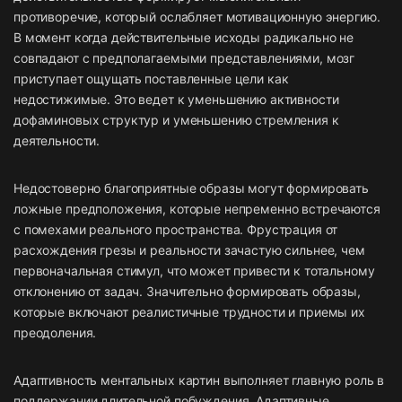
противоречие, который ослабляет мотивационную энергию.
В момент когда действительные исходы радикально не
совпадают с предполагаемыми представлениями, мозг
приступает ощущать поставленные цели как
недостижимые. Это ведет к уменьшению активности
дофаминовых структур и уменьшению стремления к
деятельности.
Недостоверно благоприятные образы могут формировать
ложные предположения, которые непременно встречаются
с помехами реального пространства. Фрустрация от
расхождения грезы и реальности зачастую сильнее, чем
первоначальная стимул, что может привести к тотальному
отклонению от задач. Значительно формировать образы,
которые включают реалистичные трудности и приемы их
преодоления.
Адаптивность ментальных картин выполняет главную роль в
поддержании длительной побуждения. Адаптивные