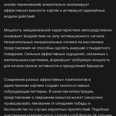
анализ переживаний, моментально анализирует
аффективную важность картин и активирует адекватные
модели действий.
Мощность эмоциональной характеристики непосредственно
оказывает воздействие на силу мотивационного сигнала.
Незначительные эмоциональные отклики на мысленные
представления не способны одолеть инерцию стандартного
поведения. Сильные аффективные ощущения, связанные с
ментальными картинами, формируют требуемую мощность
для начала свежих активности и преодоления барьеров.
Соединение разных аффективных компонентов в
единственном картине создает многосоставные
побуждающие паттерны. В качестве иллюстрации,
представление о свершении замысла может синхронно
провоцировать ликование от ожидания победы и
беспокойство по случаю вероятных препятствий. Подобная
чувственная комплексность создает клуб Вулкан 24 сильнее