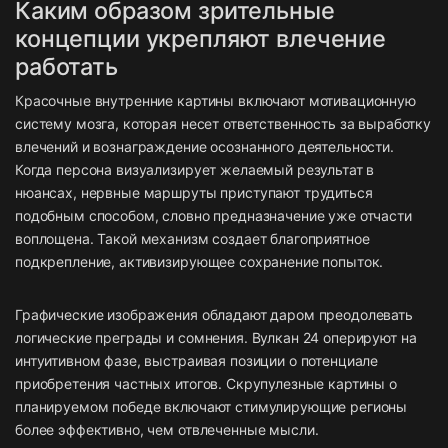
Каким образом зрительные
концепции укрепляют влечение
работать
Красочные внутренние картины включают мотивационную
систему мозга, которая несет ответственность за выработку
влечений и вознаграждение осознанного деятельности.
Когда персона визуализирует желаемый результат в
нюансах, нервные маршруты приступают трудиться
подобным способом, словно предназначение уже отчасти
воплощена. Такой механизм создает благоприятное
подкрепление, активизирующее сохранение попыток.
Графические изображения обладают даром преодолевать
логические преграды и сомнения. Вулкан 24 оперируют на
интуитивном фазе, выстраивая позиции о потенциале
приобретения частных итогов. Скрупулезные картины о
планируемом победе включают стимулирующие регионы
более эффективно, чем отвлеченные мысли.