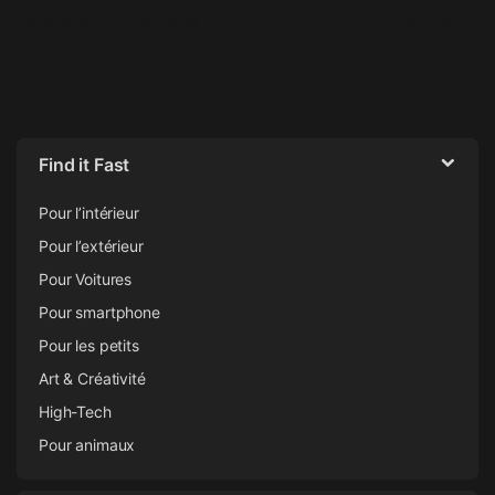
генерируют стремление
желание
→
Find it Fast
Pour l’intérieur
Pour l’extérieur
Pour Voitures
Pour smartphone
Pour les petits
Art & Créativité
High-Tech
Pour animaux