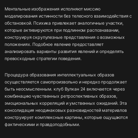
Ментальные изображения исполняют миссию
моделирования истинности без телесного взаимодействия с
обстановкой. Психика привлекает аналогичные участки,
которые активируются при подлинном распознавании,
конструируя скрупулезные представления о возможных
положениях. Подобное явление предоставляет
анализировать варианты развития явлений и определять
превосходные стратегии поведения.
Процедура образования интеллектуальных образов
осуществляется самопроизвольно и нередко продолжает
быть неосмысленным. клуб Вулкан 24 включается через
комбинацию чувственных ретроспективных образов,
эмоциональных корреляций и умственных ожиданий. Эта
консолидация неодинаковых разновидностей материалов
конструирует комплексные картины, которые ощущаются
фактическими и правдоподобными.