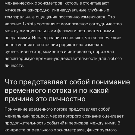
механических хронометров, которые отсчитывают
мгновения однородно, индивидуальные глубинные
темпоральные ощущения постоянно изменяются. Это
явление
1xslots
составляет комплексное сотрудничество
между эмоциональными фазами и познавательными
операциями. Исследования выявляют, что человеческие
переживания в состоянии радикально изменять
субъективное ход моментов и интервалов, порождая
неповторимую временную действительность для любого
личности.
Что представляет собой понимание
временного потока и по какой
причине это личностно
Понимание временного потока представляет собой
ментальный процесс, через которого сознание оценивает
продолжительность событий и периодов между ними. В
контрасте от реального хронометража, фиксируемого