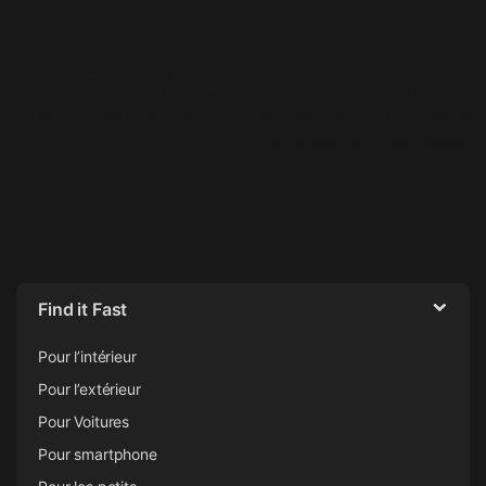
Post navigation
←
Каким образом глубинные
По какому принципу
чувства оказывают влияние
скрытые эмоции
на восприятие времени
воздействуют на восприятие
хронологических процессов
→
Find it Fast
Pour l’intérieur
Pour l’extérieur
Pour Voitures
Pour smartphone