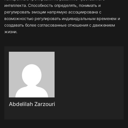
интеллекта. Способность определять, понимать и
регулировать эмоции напрямую ассоциирована с
возможностью регулировать индивидуальным временем и
создавать более согласованные отношения с движением
жизни.
Abdelilah Zarzouri