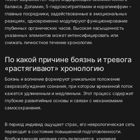
баланса. Допамин, 5-гидрокситриптамин и норэпинефрин –
главные посредники, задействованные в эмоциональных
реакциях, одновременно модулируют функционирование
глубинных органических часов. Высокая насыщенность
указанных элементов может интенсифицировать или
снижать личностное течение хронологии.
По какой причине боязнь и тревога
«растягивают» хронологию
Боязнь и волнение формируют уникальное положение
сверхвозбуждения сознания, при котором временной поток
кажется удлиненным и медленным. Этот процесс содержит
глубокие развитийные основы и связан с механизмами
самосохранения.
В период индивид ощущает страх, его неврологическая сеть
переходит в состояние повышенной подготовленности.
Возбуждающая нервная сеть включается, усиливая