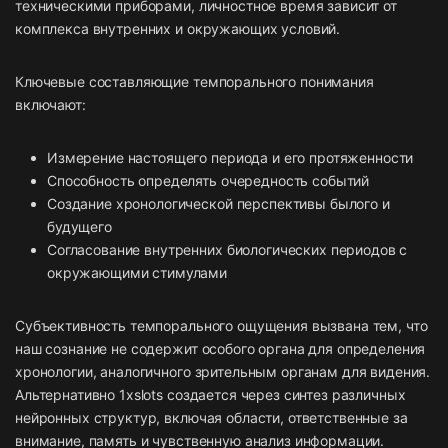
техническими приборами, личностное время зависит от
комплекса внутренних и окружающих условий.
Ключевые составляющие темпорального понимания
включают:
Измерение настоящего периода и его протяженности
Способность определять очередность событий
Создание хронологической перспективы былого и
будущего
Согласование внутренних биологических периодов с
окружающими стимулами
Субъективность темпорального ощущения вызвана тем, что
наш сознание не содержит особого органа для определения
хронологии, аналогичного зрительным органам для видения.
Альтернативно 1xslots создается через синтез различных
нейронных структур, включая области, ответственные за
внимание, память и чувственную анализ информации.