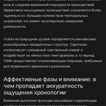
роль в создании временной очередности происшествий.
Аффективно насыщенные происшествия сохраняются более
тщательно и с большим количеством темпоральных
указателей, что влияет на оглядочную измерение
длительности.
1xslots на природном уровне определяется равновесием
разнообразных передаточных структур. Серотонин
контролирует суммарный чувственный климат и
воздействует на личностную темп времени, в то период
ГАМК предоставляет ограничивающие операции, требуемые
для правильного временного различения.
Аффективные фазы и внимание: в
чем пропадает аккуратность
ощущения хронологии
Внимание выполняет функцию важнейшим соединяющим
компонентом между эмоциями и хронологическим