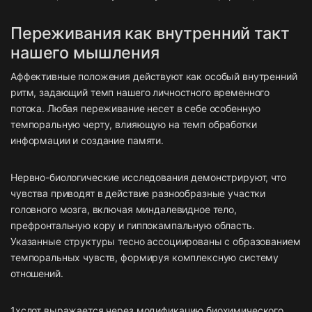
Переживания как внутренний такт
нашего мышления
Аффективные положения действуют как особый внутренний
ритм, задающий темп нашего личностного временного
потока. Любая переживание несет в себе особенную
темпоральную черту, влияющую на темп обработки
информации и создание памяти.
Нервно-биологические исследования демонстрируют, что
чувства приводят в действие разнообразные участки
головного мозга, включая миндалевидное тело,
префронтальную кору и гиппокампальную область.
Указанные структуры тесно ассоциированы с образованием
темпоральных чувств, формируя комплексную систему
отношений.
1хслот выражается через модификацию биохимического