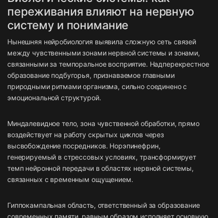
переживания влияют на нервную
систему и понимание
Нынешняя нейробиология выявила сложную сеть связей
между чувственными зонами нервной системы и зонами,
связанными за темпоральное восприятие. Надперекрестное
образование подбугорья, признаваемое главными
природными ритмами организма, сильно соединено с
эмоциональной структурой.
Миндалевидное тело, зона чувственной обработки, прямо
воздействует на работу скрытых циклов через
высвобождение посредников. Норэпинефрин,
генерируемый в стрессовых условиях, трансформирует
темп нейронной передачи в областях нервной системы,
связанных с временным ощущением.
Гиппокампальная область, ответственный за образование
современных памяти, равным образом исполняет основную