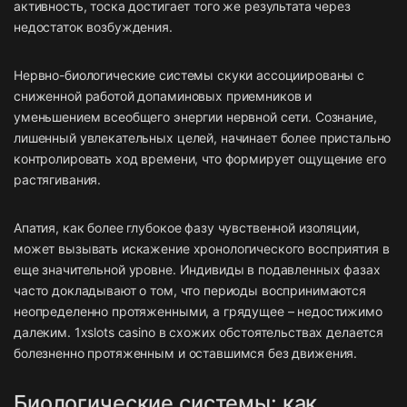
активность, тоска достигает того же результата через
недостаток возбуждения.
Нервно-биологические системы скуки ассоциированы с
сниженной работой допаминовых приемников и
уменьшением всеобщего энергии нервной сети. Сознание,
лишенный увлекательных целей, начинает более пристально
контролировать ход времени, что формирует ощущение его
растягивания.
Апатия, как более глубокое фазу чувственной изоляции,
может вызывать искажение хронологического восприятия в
еще значительной уровне. Индивиды в подавленных фазах
часто докладывают о том, что периоды воспринимаются
неопределенно протяженными, а грядущее – недостижимо
далеким. 1xslots casino в схожих обстоятельствах делается
болезненно протяженным и оставшимся без движения.
Биологические системы: как