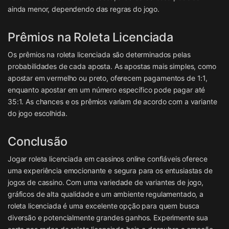
ainda menor, dependendo das regras do jogo.
Prêmios na Roleta Licenciada
Os prêmios na roleta licenciada são determinados pelas
probabilidades de cada aposta. As apostas mais simples, como
apostar em vermelho ou preto, oferecem pagamentos de 1:1,
enquanto apostar em um número específico pode pagar até
35:1. As chances e os prêmios variam de acordo com a variante
do jogo escolhida.
Conclusão
Jogar roleta licenciada em cassinos online confiáveis oferece
uma experiência emocionante e segura para os entusiastas de
jogos de cassino. Com uma variedade de variantes de jogo,
gráficos de alta qualidade e um ambiente regulamentado, a
roleta licenciada é uma excelente opção para quem busca
diversão e potencialmente grandes ganhos. Experimente sua