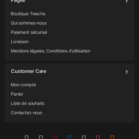
Boutique Twacha
Qui sommes-nous
Paiement sécurisé
Livraison
Mentions légales, Conditions d’utilisation
Customer Care
Mon compte
Panier
Liste de souhaits
Contactez nous