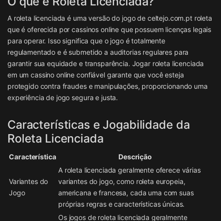
O que é Roleta Licenciada?
A roleta licenciada é uma versão do jogo de
celtejo.com.pt
roleta
que é oferecida por cassinos online que possuem licenças legais
para operar. Isso significa que o jogo é totalmente
regulamentado e é submetido a auditorias regulares para
garantir sua equidade e transparência. Jogar roleta licenciada
em um cassino online confiável garante que você esteja
protegido contra fraudes e manipulações, proporcionando uma
experiência de jogo segura e justa.
Características e Jogabilidade da
Roleta Licenciada
Característica
Descrição
A roleta licenciada geralmente oferece várias
Variantes do
variantes do jogo, como roleta europeia,
Jogo
americana e francesa, cada uma com suas
próprias regras e características únicas.
Os jogos de roleta licenciada geralmente