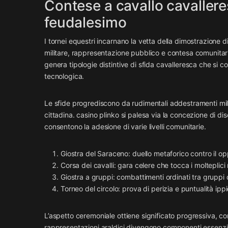
Contese a cavallo cavallere
feudalesimo
I tornei equestri incarnano la vetta della dimostrazione di
militare, rappresentazione pubblico e contesa comunitari
genera tipologie distintive di sfida cavalleresca che si 
tecnologica.
Le sfide progrediscono da rudimentali addestramenti mili
cittadina. casino plinko si palesa via la concezione di dis
consentono la adesione di varie livelli comunitarie.
Giostra del Saraceno: duello metaforico contro il o
Corsa dei cavalli: gara celere che tocca i molteplici 
Giostra a gruppi: combattimenti ordinati tra gruppi d
Torneo del circolo: prova di perizia e puntualità ipp
L’aspetto ceremoniale ottiene significato progressiva, con
rappresentazioni araldici divengono componenti essenziali