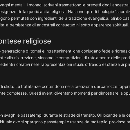
vaghi mentali. I monaci scrivani trasmettono le precetti degli ancestral
e esigenze della quotidianità religiosa. Nascono quindi tipologie “sacrali
vengono permutati con ingredienti della tradizione evangelica. plinko casi
ta la persistenza di ancestrali consuetudini sotto apparenze spirituali.
ontese religiose
 generazione di tornei e intrattenimenti che coniugano fede e ricreazi
te alla risurrezione, siccome le competizioni di rotolamento delle prod
redienti ricreativi nelle rappresentazioni rituali, offrendo esistenza ai pri
di sfida. Le fratellanze contendono nella creazione dei carrozze rappre
nte complesse. Questi eventi diventano momenti per dimostrare la op
n svaghi e passatempi durante le strade di transito. Gli locande e le os
 spirituale ove si spargono passatempi e usanze da molteplici province n