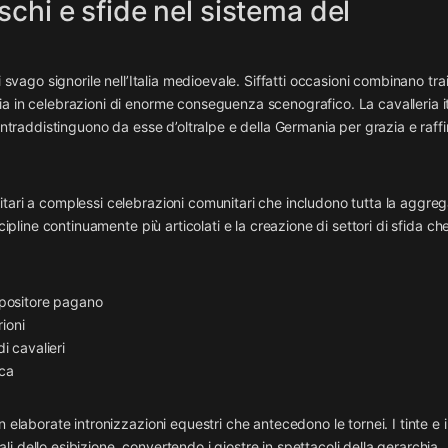
schi e sfide nel sistema del
 svago signorile nell’Italia medioevale. Siffatti occasioni combinano tra
a in celebrazioni di enorme conseguenza scenografico. La cavalleria i
contraddistinguono da esse d’oltralpe e della Germania per grazia e raff
tari a complessi celebrazioni comunitari che includono tutta la aggre
cipline continuamente più articolati e la creazione di settori di sfida ch
ppositore pagano
rioni
i cavalieri
ica
 elaborate intronizzazioni equestri che antecedono le tornei. I tinte e i
 dello esibizione, convertendo i giostre in spettacoli della gerarchia