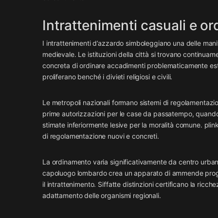
Intrattenimenti casuali e or
I intrattenimenti d’azzardo simboleggiano una delle man
medievale. Le istituzioni della città si trovano continua
concreta di ordinare accadimenti problematicamente estingui
proliferano benché i divieti religiosi e civili.
Le metropoli nazionali formano sistemi di regolamentazio
prime autorizzazioni per le case da passatempo, quando R
stimate inferiormente lesive per la moralità comune.
plin
di regolamentazione nuovi e concreti.
La ordinamento varia significativamente da centro urbano
capoluogo lombardo crea un apparato di ammende progres
il intrattenimento. Siffatte distinzioni certificano la ri
adattamento delle organismi regionali.