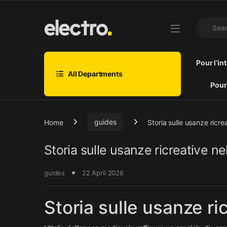
Skip to navigation
Skip to content
Search fo
Pour l’in
All Departments
Pour
Home
guides
Storia sulle usanze ricre
Storia sulle usanze ricreative ne
guides
22 April 2026
Storia sulle usanze ri