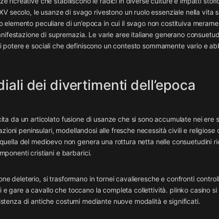
ze ricreative che stabiliscono le radici in diverse culture e impatti stori
V secolo, le usanze di svago rivestono un ruolo essenziale nella vita s
anto elemento peculiare di un’epoca in cui il svago non costituiva meram
nifestazione di supremazia. Le varie aree italiane generano consuetud
, di potere e sociali che definiscono un contesto sommamente vario e 
iali dei divertimenti dell’epoca
scita da un articolato fusione di usanze che si sono accumulate nei ere s
ioni peninsulari, modellandosi alle fresche necessità civili e religiose
ella del medioevo non genera una rottura netta nelle consuetudini ri
onenti cristiani e barbarici.
ne deleterio, si trasformano in tornei cavalieresche e confronti controll
i e gare a cavallo che toccano la completa collettività. plinko casino s
sistenza di antiche costumi mediante nuove modalità e significati.