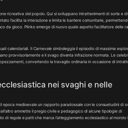
ne ricreativa del popolo. Qui si sviluppano intrattenimenti di sorte e di
ntato facilita la interazione e limita le barriere comunitarie, permettend
desco da gioco. Plinko emerge di nuovo quale aspetto facilitatore delle r
tuali calendariali. Il Carnevale simboleggia il episodio di massima esplo
assano provvisoriamente e il svago diventa infrazione normata. Le celebr
ppezzamenti, convertendo la travaglio ordinaria in occasione di intrat
ecclesiastica nei svaghi e nelle
 il epoca medioevale un rapporto paradossale con le consuetudini di 
 dall’altro ammette il pregio civile e pedagogico di alcune tipologie di
o di regole e patti che marca l’atteggiamento ecclesiastico al mondo 