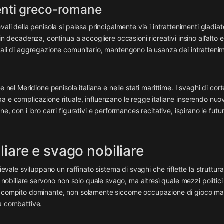
enti greco-romane
li della penisola si palesa principalmente via i intrattenimenti gladiator
in decadenza, continua a accogliere occasioni ricreativi insino all’alto
cali di aggregazione comunitario, mantengono la usanza dei intratteni
 nel Meridione penisola italiana e nelle stati marittime. I svaghi di cort
a e complicazione rituale, influenzano le regge italiane inserendo nuo
, con i loro carri figurativi e performances recitative, ispirano le futu
liare e svago nobiliare
ievale sviluppano un raffinato sistema di svaghi che riflette la struttura
e nobiliare servono non solo quale svago, ma altresì quale mezzi politici
un compito dominante, non solamente siccome occupazione di gioco ma
za combattive.