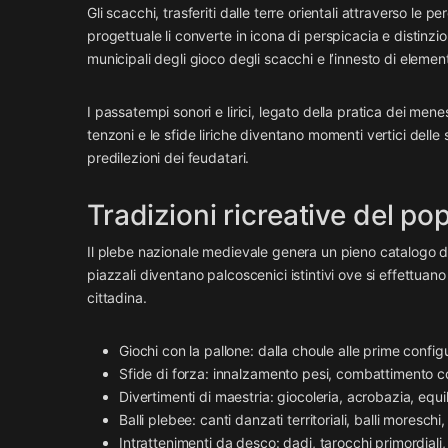
Gli scacchi, trasferiti dalle terre orientali attraverso le pe
progettuale li converte in icona di perspicacia e distinzio
municipali degli gioco degli scacchi e l’innesto di elementi
I passatempi sonori e lirici, legato della pratica dei menestr
tenzoni e le sfide liriche diventano momenti vertici delle
predilezioni dei feudatari.
Tradizioni ricreative del pop
Il plebe nazionale medievale genera un pieno catalogo di 
piazzali diventano palcoscenici istintivi ove si effettuan
cittadina.
Giochi con la pallone: dalla choule alle prime configu
Sfide di forza: innalzamento pesi, combattimento c
Divertimenti di maestria: giocoleria, acrobazia, equi
Balli plebee: canti danzati territoriali, balli moresch
Intrattenimenti da desco: dadi, tarocchi primordiali,