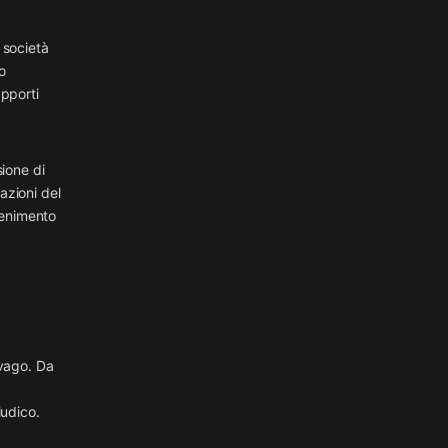
 società
o
apporti
sione di
azioni del
tenimento
svago. Da
ludico.