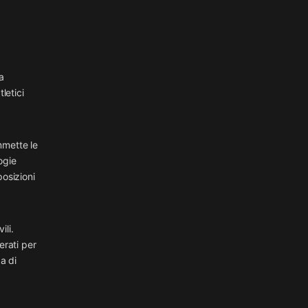
a
letici
mmette le
ogie
posizioni
ili.
erati per
a di