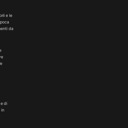
ii e le
 epoca
menti da
e
ve
re
 e di
 in