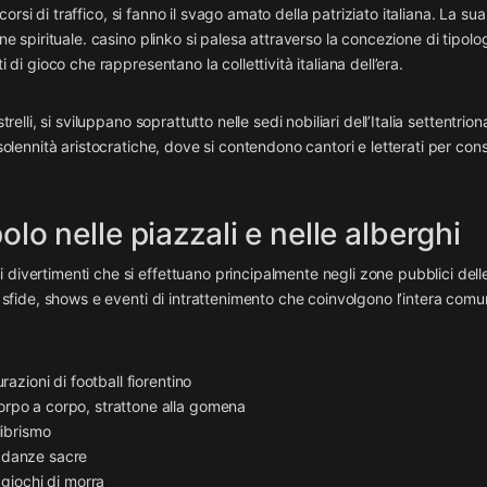
rcorsi di traffico, si fanno il svago amato della patriziato italiana. La sua
ne spirituale. casino plinko si palesa attraverso la concezione di tipolo
 di gioco che rappresentano la collettività italiana dell’era.
elli, si sviluppano soprattutto nelle sedi nobiliari dell’Italia settentriona
 solennità aristocratiche, dove si contendono cantori e letterati per cons
olo nelle piazzali e nelle alberghi
divertimenti che si effettuano principalmente negli zone pubblici delle
o sfide, shows e eventi di intrattenimento che coinvolgono l’intera comu
razioni di football fiorentino
orpo a corpo, strattone alla gomena
librismo
i, danze sacre
 giochi di morra