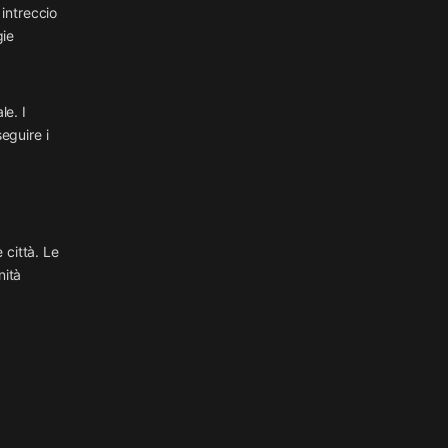
 intreccio
gie
le. I
eguire i
 città. Le
nità