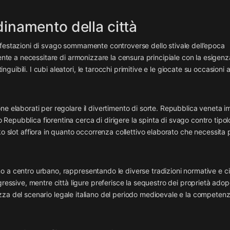
dinamento della città
ifestazioni di svago sommamente controverse dello stivale dell’epoca
mente a necessitare di armonizzare la censura principiale con la esigenz
bili. I cubi aleatori, le tarocchi primitive e le giocate su occasioni at
ne elaborati per regolare il divertimento di sorte. Repubblica veneta i
epubblica fiorentina cerca di dirigere la spinta di svago contro tipol
ko slot
affiora in quanto occorrenza collettivo elaborato che necessita 
 a centro urbano, rappresentando le diverse tradizioni normative e civ
sive, mentre città ligure preferisce la sequestro dei proprietà adop
cchezza del scenario legale italiano del periodo medioevale e la competenz