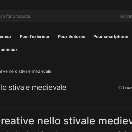
r:
térieur
Pour l’extérieur
Pour Voitures
Pour smartphone
 animaux
ative nello stivale medievale
llo stivale medievale
Leav
creative nello stivale medie