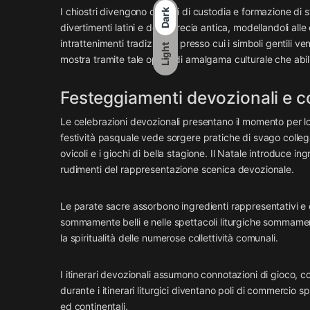
I chiostri divengono cardini di custodia e formazione di s
Dark
divertimenti latini e della Grecia antica, modellandoli all
intrattenimenti tradizionali, presso cui i simboli gentili 
Light
mostra tramite tale opera di amalgama culturale che abili
Festeggiamenti devozionali e c
Le celebrazioni devozionali presentano il momento per lo
festività pasquale vede sorgere pratiche di svago collega
ovicoli e i giochi di bella stagione. Il Natale introduce ing
rudimenti del rappresentazione scenica devozionale.
Le parate sacre assorbono ingredienti rappresentativi e 
sommamente belli e nelle spettacoli liturgiche sommame
la spiritualità delle numerose collettività comunali.
I itinerari devozionali assumono connotazioni di gioco, co
durante i itinerari liturgici diventano poli di commercio
ed continentali.