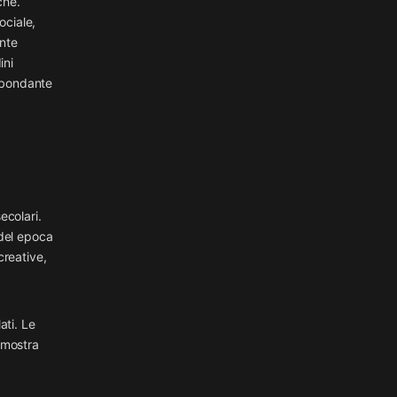
che.
ociale,
ente
ini
abbondante
ecolari.
 del epoca
creative,
ati. Le
i mostra