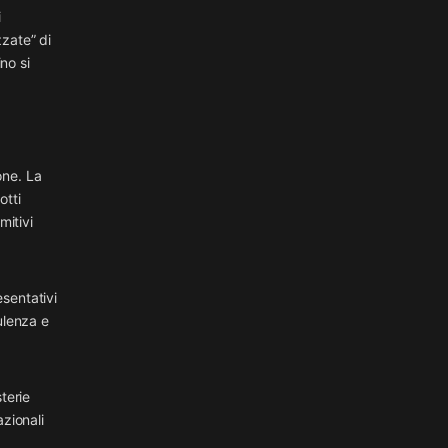
i
zzate” di
no si
one. La
otti
mitivi
sentativi
ulenza e
terie
azionali