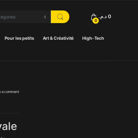
د.م.
0
0
Pour les petits
Art & Créativité
High-Tech
e a comment
vale