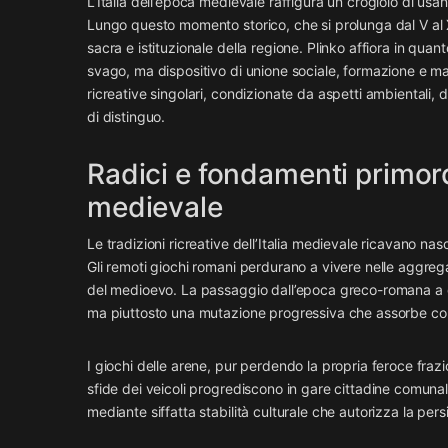
L’Italia dell’epoca medievale raffigura un crogiolo di usan
Lungo questo momento storico, che si prolunga dal V al X
sacra e istituzionale della regione. Plinko affiora in qu
svago, ma dispositivo di unione sociale, formazione e ma
ricreative singolari, condizionate da aspetti ambientali
di distinguo.
Radici e fondamenti primord
medievale
Le tradizioni ricreative dell’Italia medievale ricavano na
Gli remoti giochi romani perdurano a vivere nelle aggregaz
del medioevo. La passaggio dall’epoca greco-romana a qu
ma piuttosto una mutazione progressiva che assorbe comp
I giochi delle arene, pur perdendo la propria feroce frazio
sfide dei veicoli progrediscono in gare cittadine comunal
mediante siffatta stabilità culturale che autorizza la per