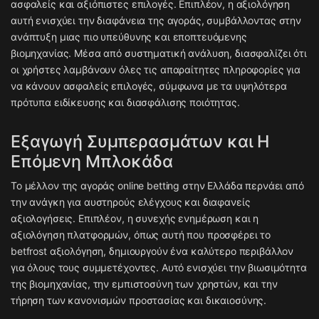
ασφαλείς και αξιόπιστες επιλογές. Επιπλέον, η αξιολόγηση
αυτή ενισχύει την διαφάνεια της αγοράς, συμβάλλοντας στην
ανάπτυξη μιας πιο υπεύθυνης και εποπτευόμενης
βιομηχανίας. Μέσα από συστηματική ανάλυση, διασφαλίζει ότι
οι χρήστες λαμβάνουν όλες τις απαραίτητες πληροφορίες για
να κάνουν ασφαλείς επιλογές, σύμφωνα με τα υψηλότερα
πρότυπα ειδίκευσης και διασφάλισης ποιότητας.
Εξαγωγή Συμπερασμάτων και Η
Επόμενη Μπλοκάδα
Το μέλλον της αγοράς online betting στην Ελλάδα περνάει από
την ανάγκη για αυστηρούς ελέγχους και διαφανείς
αξιολογήσεις. Επιπλέον, η συνεχής ενημέρωση και η
αξιολόγηση πλατφορμών, όπως αυτή που προσφέρει το
betfrost αξιολόγηση, δημιουργούν ένα καλύτερο περιβάλλον
για όλους τους συμμετέχοντες. Αυτό ενισχύει την βιωσιμότητα
της βιομηχανίας, την εμπιστοσύνη των χρηστών, και την
τήρηση των κανονισμών προστασίας και δικαιοσύνης.