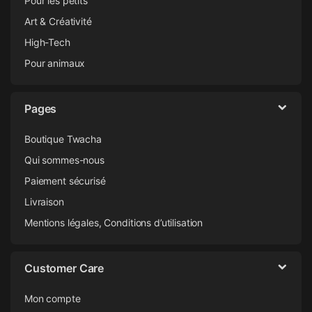
Pour les petits
Art & Créativité
High-Tech
Pour animaux
Pages
Boutique Twacha
Qui sommes-nous
Paiement sécurisé
Livraison
Mentions légales, Conditions d’utilisation
Customer Care
Mon compte