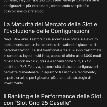
contesto, il layout “slot grid 25 caselle” emerge come una delle
configurazioni più interessanti, combinando semplicità e
coinvolgimento strategico.
La Maturità del Mercato delle Slot e
l’Evoluzione delle Configurazioni
Negli ultimi anni, il settore delle scommesse online si è evoluto
rapidamente, con un incremento delle varianti di gioco e delle
personalizzazioni. Le slot tradizionali a 3 rulli si sono trasformate
in complessi layout multi-linea, capaci di offrire oltre 1.000 modi
di vincere con un click, grazie a schemi come 5×3, 6×4 o
addirittura 7×7. Tuttavia, la semplicità di alcune configurazioni
permette di mantenere un equilibrio tra rischio e rendimento,
aspetto cruciale per i giocatori più attenti alle strategie di
investimento.
Il Ranking e le Performance delle Slot
con “Slot Grid 25 Caselle”