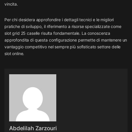
vincita.
Per chi desidera approfondire i dettagli tecnici e le migliori
pratiche di sviluppo, il riferimento a risorse specializzate come
slot grid 25 caselle risulta fondamentale. La conoscenza
approfondita di questa configurazione permette di mantenere un
vantaggio competitivo nel sempre più sofisticato settore delle
slot online.
Abdelilah Zarzouri