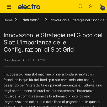
Skip to navigation
Skip to content
0
Home
Non classé
Innovazioni e Strategie nel Gioco del S
Innovazioni e Strategie nel Gioco del
Slot: L’importanza delle
Configurazioni di Slot Grid
Non classé
24 April 2025
Il successo di una slot machine online si fonda su molteplici
fattori: dalla qualità dei liberi spin alle caratteristiche bonus,
passando per l’interattività e il payout percentuale. Tuttavia, uno
degli aspetti meno discussi ma di fondamentale importanza
riguarda la configurazione dello schema di gioco, ovvero
l’organizzazione delle rulli e delle linee di pagamento. In questo