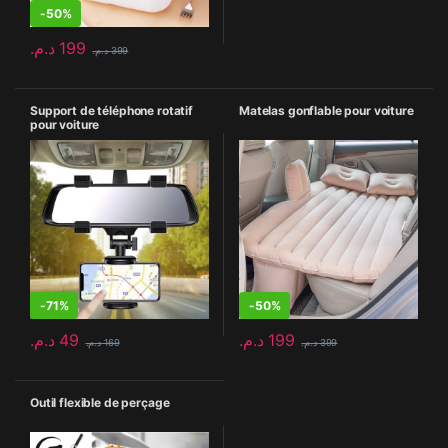
-
50%
د.م.
199
د.م.
399
Support de téléphone rotatif
Matelas gonflable pour voiture
pour voiture
-
71%
-
50%
د.م.
49
د.م.
199
د.م.
169
د.م.
399
Outil flexible de perçage