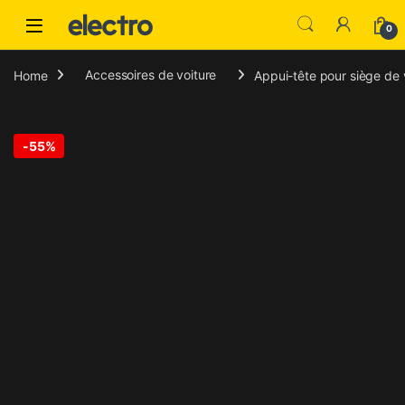
Skip to navigation
Skip to content
0
Home
Accessoires de voiture
Appui-tête pour siège de 
-
55%