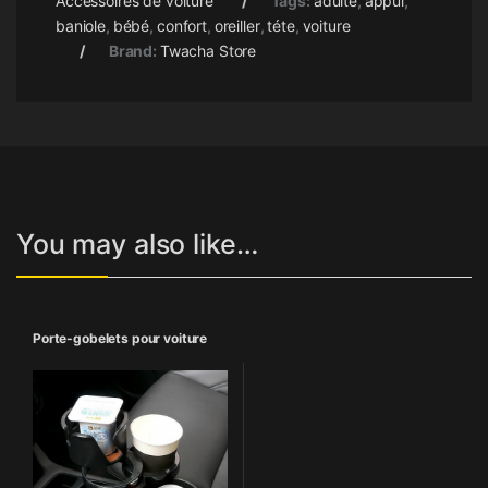
Accessoires de voiture
Tags:
adulte
,
appui
,
baniole
,
bébé
,
confort
,
oreiller
,
téte
,
voiture
Brand:
Twacha Store
You may also like…
Porte-gobelets pour voiture