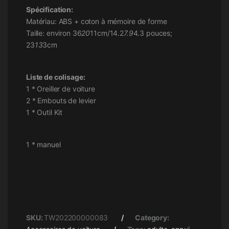
Spécification:
Matériau: ABS + coton à mémoire de forme
Taille: environ 36
20
11cm/14.2
7.9
4.3 pouces;
23
13
3cm
Liste de colisage:
1 * Oreiller de voiture
2 * Embouts de levier
1 * Outil Kit
1 * manuel
SKU:
TW202200000083
Category: