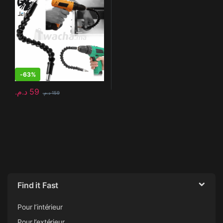
-
63%
د.م.
59
د.م.
159
Find it Fast
Pour l’intérieur
Pour l’extérieur