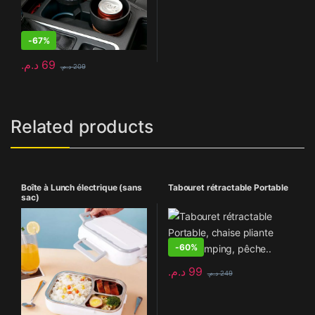
-
67%
د.م.
69
د.م.
209
Related products
Boîte à Lunch électrique (sans
Tabouret rétractable Portable
sac)
-
60%
د.م.
99
د.م.
249