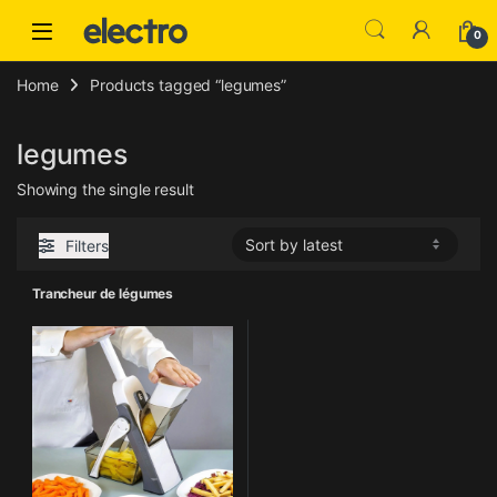
Skip to navigation
Skip to content
0
Home
Products tagged “legumes”
legumes
Showing the single result
Filters
Trancheur de légumes