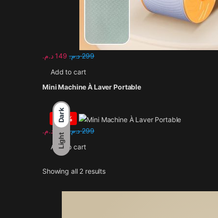
د.م.
149
د.م.
299
Add to cart
Mini Machine À Laver Portable
Dark
-
33%
د.م.
199
د.م.
299
Light
Add to cart
Sorted by latest
Showing all 2 results