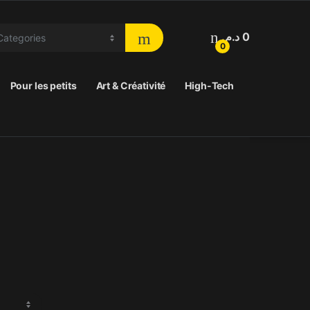
د.م.
0
0
Pour les petits
Art & Créativité
High-Tech