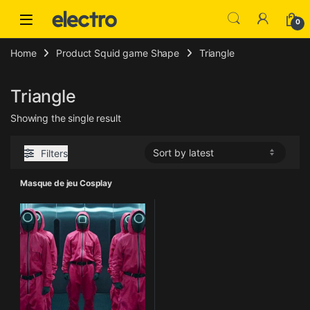
Skip to navigation
Skip to content
0
Home
Product Squid game Shape
Triangle
Triangle
Showing the single result
Filters
Masque de jeu Cosplay