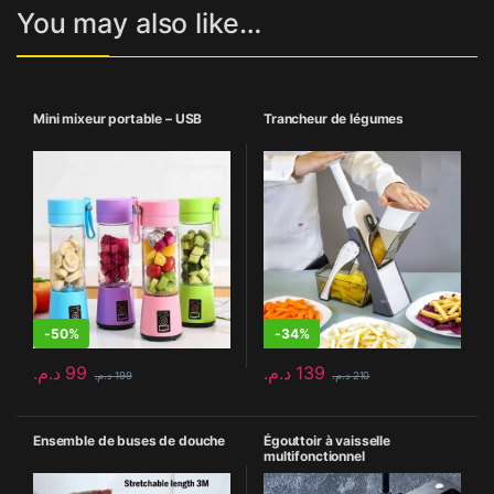
You may also like…
Mini mixeur portable – USB
Trancheur de légumes
-
50%
-
34%
د.م.
99
د.م.
139
د.م.
199
د.م.
210
Ensemble de buses de douche
Égouttoir à vaisselle
multifonctionnel