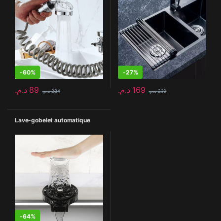
-
60%
-
27%
د.م.
89
د.م.
169
د.م.
224
د.م.
230
Lave-gobelet automatique
-
64%