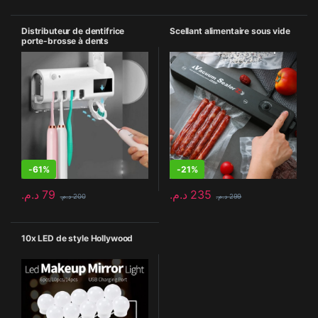
Distributeur de dentifrice
Scellant alimentaire sous vide
porte-brosse à dents
-
61%
-
21%
د.م.
79
د.م.
235
د.م.
200
د.م.
299
10x LED de style Hollywood