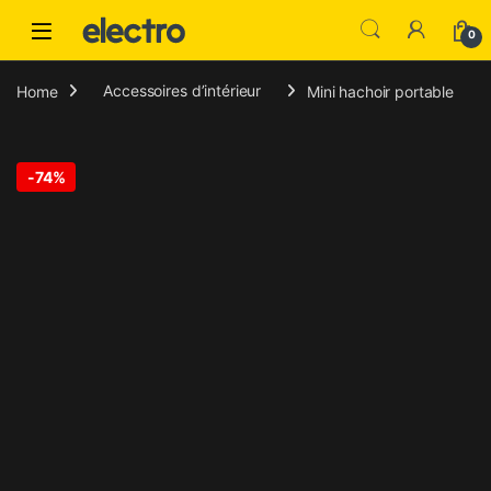
Skip to navigation
Skip to content
0
Home
Accessoires d’intérieur
Mini hachoir portable
-
74%