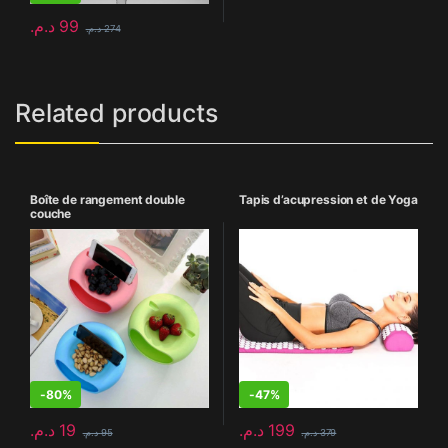
د.م.
99
د.م.
274
Related products
Boîte de rangement double
Tapis d’acupression et de Yoga
couche
-
80%
-
47%
د.م.
19
د.م.
199
د.م.
95
د.م.
379